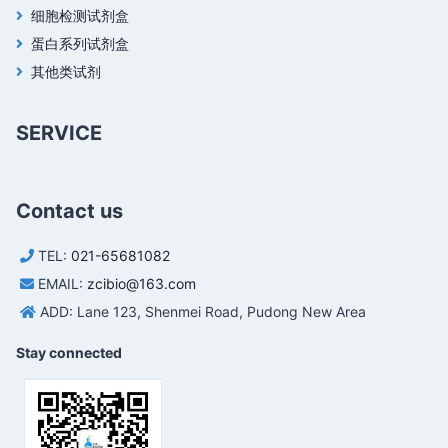
细胞检测试剂盒
蛋白系列试剂盒
其他类试剂
SERVICE
Contact us
TEL:
021-65681082
EMAIL:
zcibio@163.com
ADD: Lane 123, Shenmei Road, Pudong New Area
Stay connected