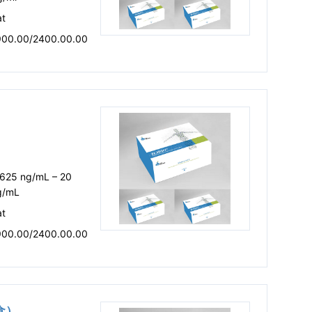
at
900.00/2400.00.00
.625 ng/mL – 20
g/mL
at
900.00/2400.00.00
剂盒）