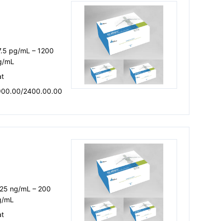
7.5 pg/mL – 1200
g/mL
at
900.00/2400.00.00
.25 ng/mL – 200
g/mL
at