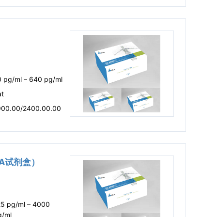
）
0 pg/ml – 640 pg/ml
at
900.00/2400.00.00
LISA试剂盒）
25 pg/ml – 4000
g/ml