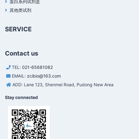
蛋白系列试剂盒
其他类试剂
SERVICE
Contact us
TEL:
021-65681082
EMAIL:
zcibio@163.com
ADD: Lane 123, Shenmei Road, Pudong New Area
Stay connected