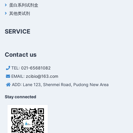
蛋白系列试剂盒
其他类试剂
SERVICE
Contact us
TEL:
021-65681082
EMAIL:
zcibio@163.com
ADD: Lane 123, Shenmei Road, Pudong New Area
Stay connected