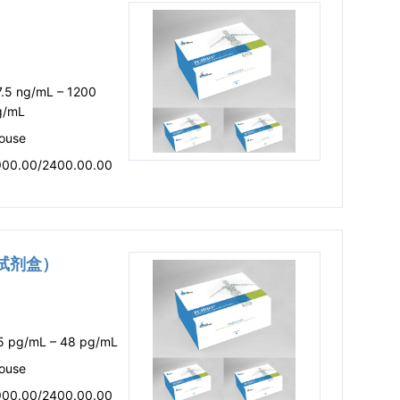
7.5 ng/mL – 1200
g/mL
ouse
900.00/2400.00.00
A试剂盒）
.5 pg/mL – 48 pg/mL
ouse
900.00/2400.00.00