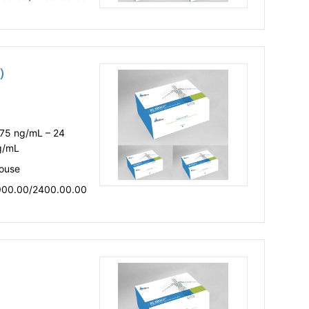
盒）
.75 ng/mL – 24
g/mL
ouse
900.00/2400.00.00
）