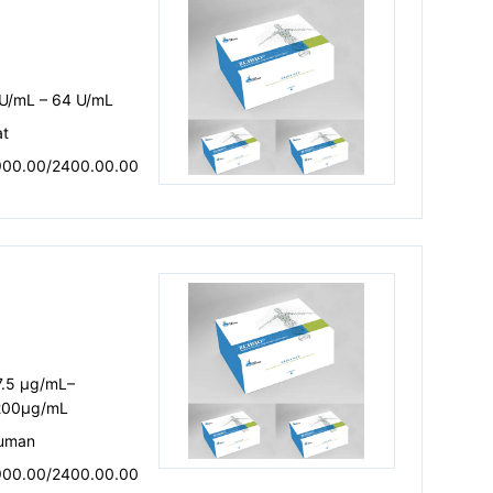
）
 U/mL – 64 U/mL
at
900.00/2400.00.00
7.5 μg/mL–
200μg/mL
uman
900.00/2400.00.00