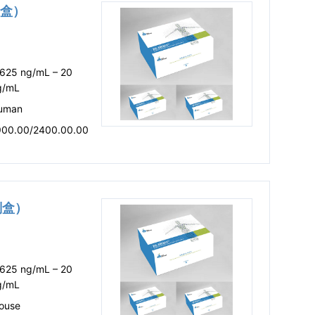
剂盒）
.625 ng/mL – 20
g/mL
uman
900.00/2400.00.00
试剂盒）
.625 ng/mL – 20
g/mL
ouse