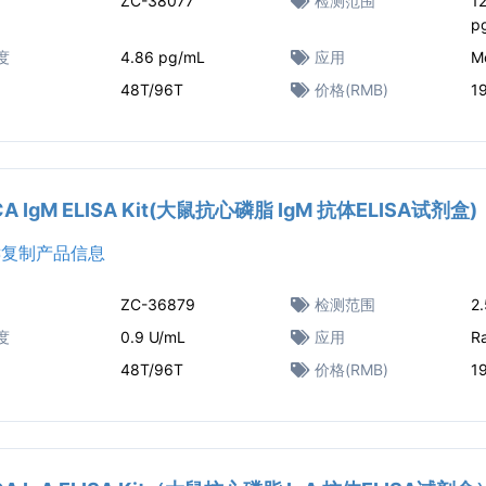
ZC-38077
检测范围
1
p
度
4.86 pg/mL
应用
M
48T/96T
价格(RMB)
1
ACA IgM ELISA Kit(大鼠抗心磷脂 IgM 抗体ELISA试剂盒)
复制产品信息
ZC-36879
检测范围
2
度
0.9 U/mL
应用
R
48T/96T
价格(RMB)
1