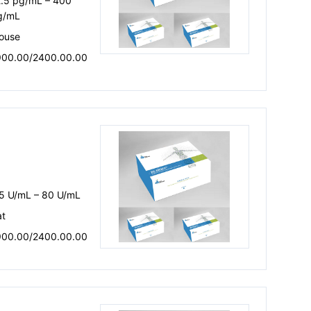
2.5 pg/mL – 400
g/mL
ouse
900.00/2400.00.00
.5 U/mL – 80 U/mL
at
900.00/2400.00.00