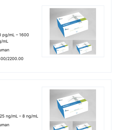
0 pg/mL – 1600
g/mL
uman
800/2200.00
.25 ng/mL – 8 ng/mL
uman