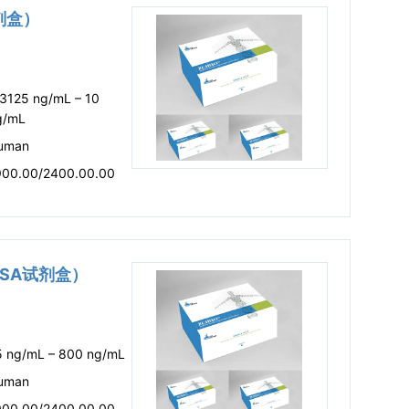
试剂盒）
.3125 ng/mL – 10
g/mL
uman
900.00/2400.00.00
LISA试剂盒）
5 ng/mL – 800 ng/mL
uman
900.00/2400.00.00