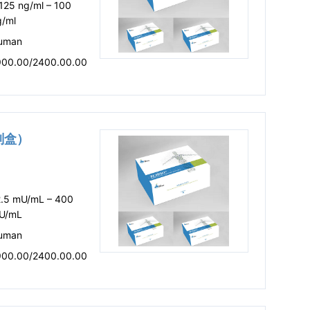
125 ng/ml – 100
g/ml
uman
900.00/2400.00.00
试剂盒）
2.5 mU/mL – 400
U/mL
uman
900.00/2400.00.00